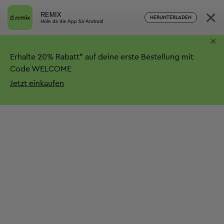
×
REMIX
HERUNTERLADEN
Hole dir die App für Android
×
Erhalte
20%
Rabatt*
auf deine erste Bestellung mit
Code WELCOME
Jetzt einkaufen