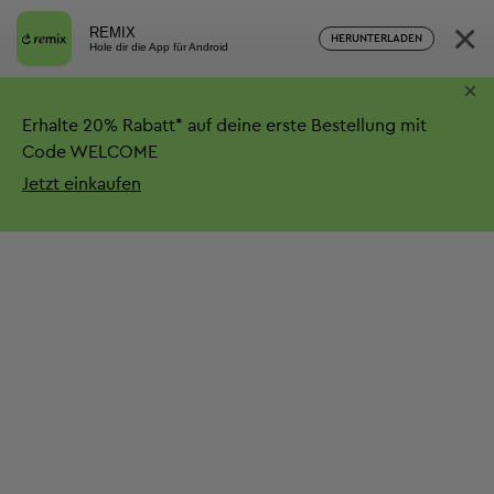
×
REMIX
HERUNTERLADEN
Hole dir die App für Android
×
Erhalte
20%
Rabatt*
auf deine erste Bestellung mit
Code WELCOME
Jetzt einkaufen