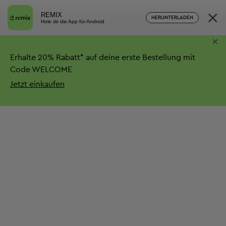
×
REMIX
HERUNTERLADEN
Hole dir die App für Android
×
Erhalte
20%
Rabatt*
auf deine erste Bestellung mit
Code WELCOME
Jetzt einkaufen