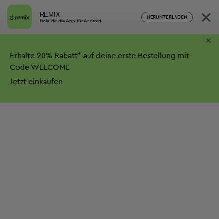
×
REMIX
HERUNTERLADEN
Hole dir die App für Android
×
Erhalte
20%
Rabatt*
auf deine erste Bestellung mit
Code WELCOME
Jetzt einkaufen