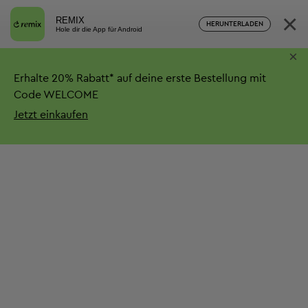
×
REMIX
HERUNTERLADEN
Hole dir die App für Android
×
Erhalte
20%
Rabatt*
auf deine erste Bestellung mit
Code WELCOME
Jetzt einkaufen