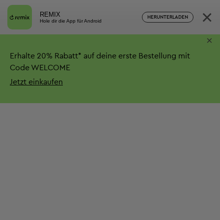
×
REMIX
HERUNTERLADEN
Hole dir die App für Android
×
Erhalte
20%
Rabatt*
auf deine erste Bestellung mit
Code WELCOME
Jetzt einkaufen