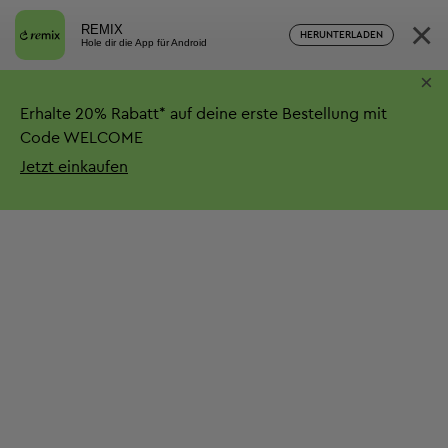
×
REMIX
HERUNTERLADEN
Hole dir die App für Android
×
Erhalte
20%
Rabatt*
auf deine erste Bestellung mit
Code WELCOME
Jetzt einkaufen