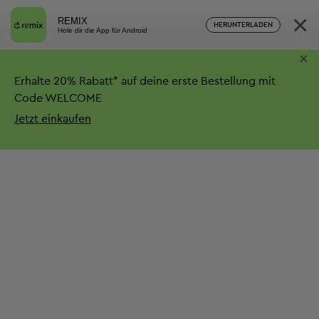
×
REMIX
HERUNTERLADEN
Hole dir die App für Android
×
Erhalte
20%
Rabatt*
auf deine erste Bestellung mit
Code WELCOME
Jetzt einkaufen