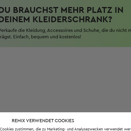
DU BRAUCHST MEHR PLATZ IN
DEINEM KLEIDERSCHRANK?
Verkaufe die Kleidung, Accessoires und Schuhe, die du nicht 
trägst. Einfach, bequem und kostenlos!
REMIX VERWENDET COOKIES
s-Cookies zustimmen, die zu Marketing- und Analysezwecken verwendet we