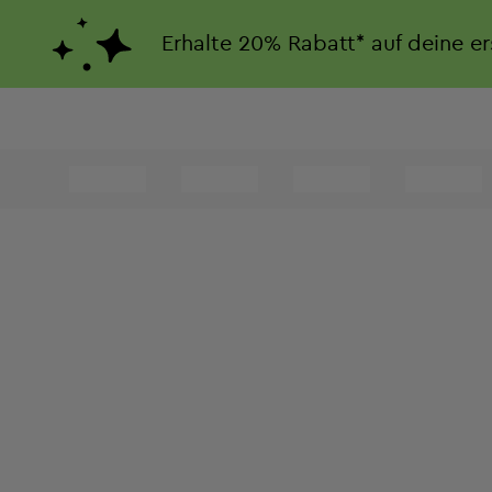
Erhalte
20%
Rabatt*
auf deine e