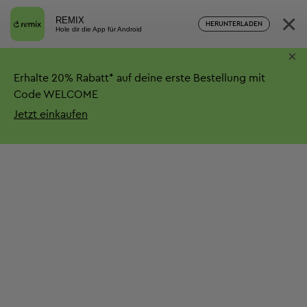
×
REMIX
HERUNTERLADEN
Hole dir die App für Android
×
Erhalte
20%
Rabatt*
auf deine erste Bestellung mit
Code WELCOME
Jetzt einkaufen