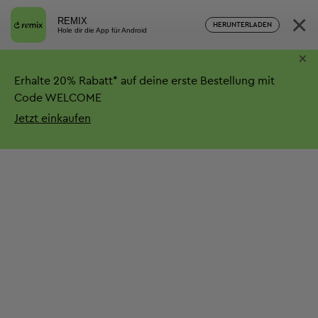
×
REMIX
HERUNTERLADEN
Hole dir die App für Android
×
Erhalte
20%
Rabatt*
auf deine erste Bestellung mit
Code WELCOME
Jetzt einkaufen