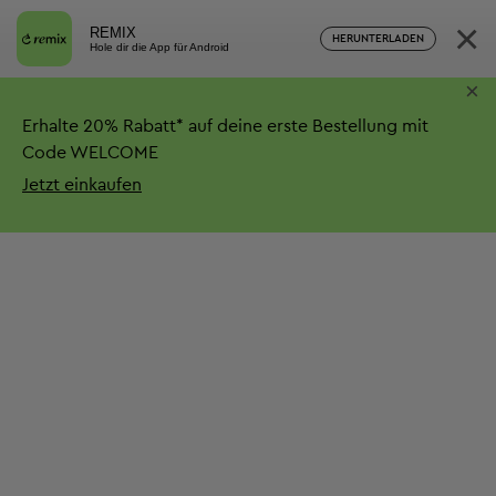
×
REMIX
HERUNTERLADEN
Hole dir die App für Android
×
Erhalte
20%
Rabatt*
auf deine erste Bestellung mit
Code WELCOME
Jetzt einkaufen