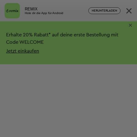
×
REMIX
HERUNTERLADEN
Hole dir die App für Android
×
Erhalte
20%
Rabatt*
auf deine erste Bestellung mit
Code WELCOME
Jetzt einkaufen