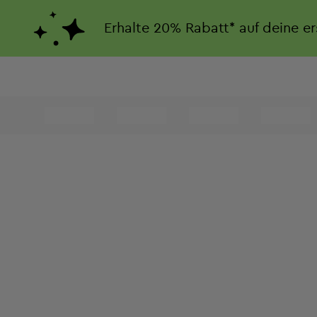
Erhalte
20%
Rabatt*
auf deine e