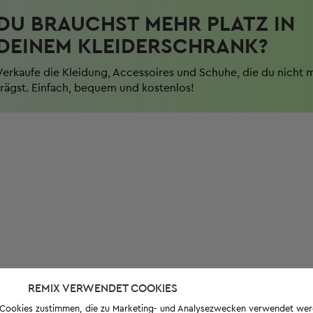
DU BRAUCHST MEHR PLATZ IN
DEINEM KLEIDERSCHRANK?
Verkaufe die Kleidung, Accessoires und Schuhe, die du nicht 
trägst. Einfach, bequem und kostenlos!
REMIX VERWENDET COOKIES
s-Cookies zustimmen, die zu Marketing- und Analysezwecken verwendet we