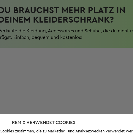
DU BRAUCHST MEHR PLATZ IN
DEINEM KLEIDERSCHRANK?
Verkaufe die Kleidung, Accessoires und Schuhe, die du nicht 
trägst. Einfach, bequem und kostenlos!
REMIX VERWENDET COOKIES
s-Cookies zustimmen, die zu Marketing- und Analysezwecken verwendet we