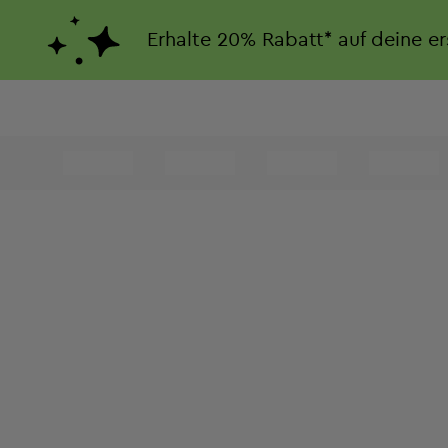
Erhalte
20%
Rabatt*
auf deine e