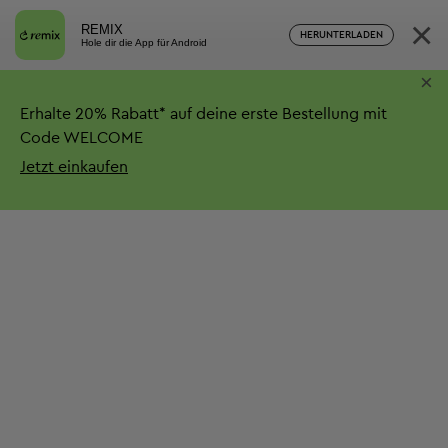
×
REMIX
HERUNTERLADEN
Hole dir die App für Android
×
Erhalte
20%
Rabatt*
auf deine erste Bestellung mit
Code WELCOME
Jetzt einkaufen