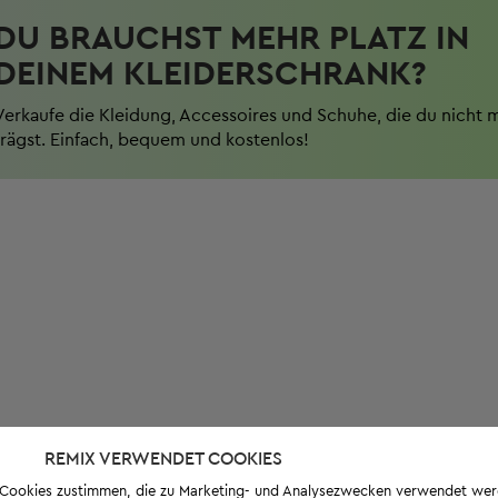
DU BRAUCHST MEHR PLATZ IN
DEINEM KLEIDERSCHRANK?
Verkaufe die Kleidung, Accessoires und Schuhe, die du nicht 
trägst. Einfach, bequem und kostenlos!
REMIX VERWENDET COOKIES
s-Cookies zustimmen, die zu Marketing- und Analysezwecken verwendet we