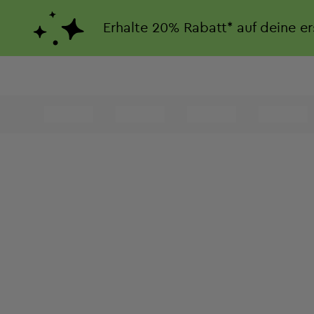
Erhalte
20%
Rabatt*
auf deine e