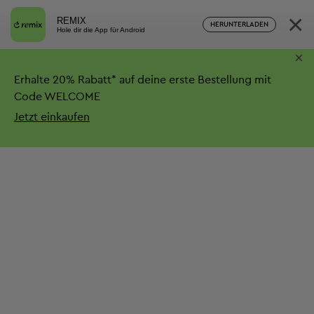
×
REMIX
HERUNTERLADEN
Hole dir die App für Android
×
Erhalte
20%
Rabatt*
auf deine erste Bestellung mit
Code WELCOME
Jetzt einkaufen