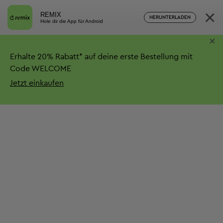
×
REMIX
HERUNTERLADEN
Hole dir die App für Android
×
Erhalte
20%
Rabatt*
auf deine erste Bestellung mit
Code WELCOME
Jetzt einkaufen