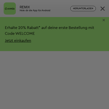
×
REMIX
HERUNTERLADEN
Hole dir die App für Android
×
Erhalte
20%
Rabatt*
auf deine erste Bestellung mit
Code WELCOME
Jetzt einkaufen