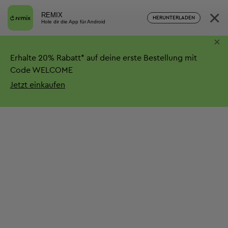
×
REMIX
HERUNTERLADEN
Hole dir die App für Android
×
Erhalte
20%
Rabatt*
auf deine erste Bestellung mit
Code WELCOME
Jetzt einkaufen