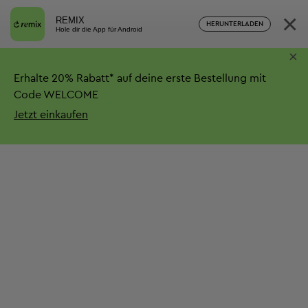
×
REMIX
HERUNTERLADEN
Hole dir die App für Android
×
Erhalte
20%
Rabatt*
auf deine erste Bestellung mit
Code WELCOME
Jetzt einkaufen