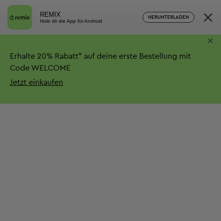
×
REMIX
HERUNTERLADEN
Hole dir die App für Android
×
Erhalte
20%
Rabatt*
auf deine erste Bestellung mit
Code WELCOME
Jetzt einkaufen