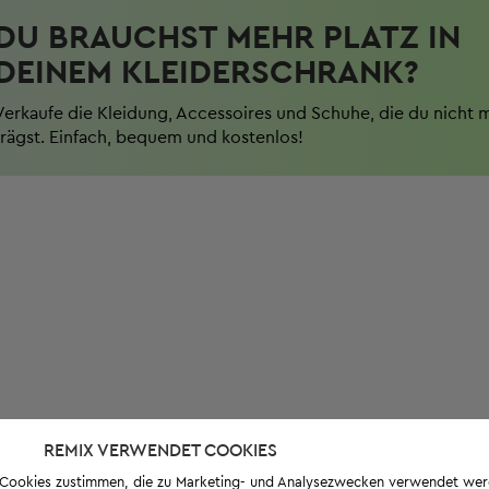
DU BRAUCHST MEHR PLATZ IN
DEINEM KLEIDERSCHRANK?
Verkaufe die Kleidung, Accessoires und Schuhe, die du nicht 
trägst. Einfach, bequem und kostenlos!
REMIX VERWENDET COOKIES
s-Cookies zustimmen, die zu Marketing- und Analysezwecken verwendet we