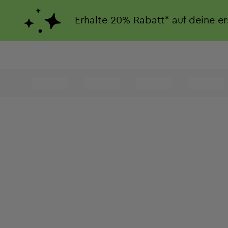
Erhalte
20%
Rabatt*
auf deine e