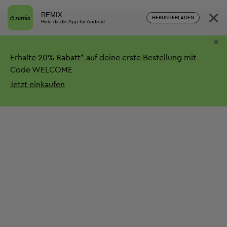
×
REMIX
HERUNTERLADEN
Hole dir die App für Android
×
Erhalte
20%
Rabatt*
auf deine erste Bestellung mit
Code WELCOME
Jetzt einkaufen