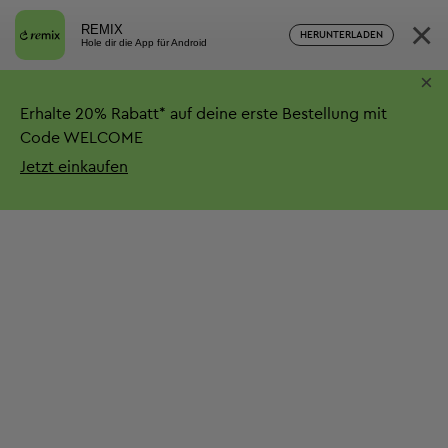
×
REMIX
HERUNTERLADEN
Hole dir die App für Android
×
Erhalte
20%
Rabatt*
auf deine erste Bestellung mit
Code WELCOME
Jetzt einkaufen