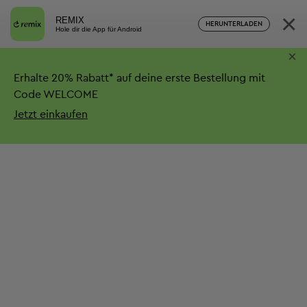
×
REMIX
HERUNTERLADEN
Hole dir die App für Android
×
Erhalte
20%
Rabatt*
auf deine erste Bestellung mit
Code WELCOME
Jetzt einkaufen