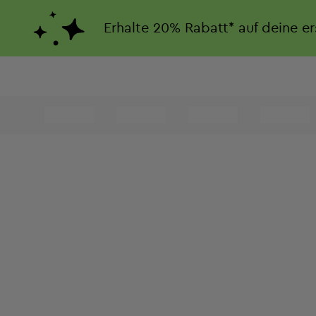
Erhalte
20%
Rabatt*
auf deine e