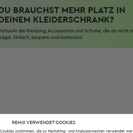
DU BRAUCHST MEHR PLATZ IN
DEINEM KLEIDERSCHRANK?
Verkaufe die Kleidung, Accessoires und Schuhe, die du nicht 
trägst. Einfach, bequem und kostenlos!
REMIX VERWENDET COOKIES
s-Cookies zustimmen, die zu Marketing- und Analysezwecken verwendet we