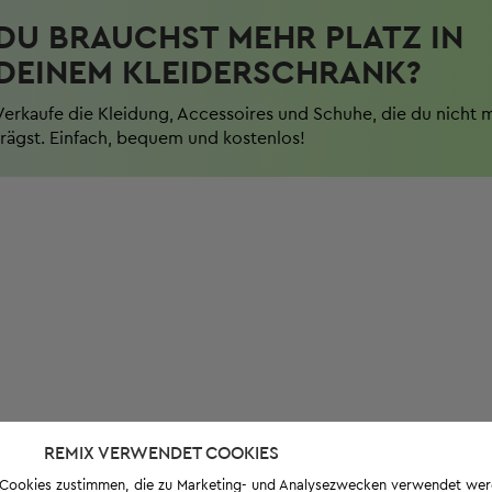
DU BRAUCHST MEHR PLATZ IN
DEINEM KLEIDERSCHRANK?
Verkaufe die Kleidung, Accessoires und Schuhe, die du nicht 
trägst. Einfach, bequem und kostenlos!
REMIX VERWENDET COOKIES
s-Cookies zustimmen, die zu Marketing- und Analysezwecken verwendet we