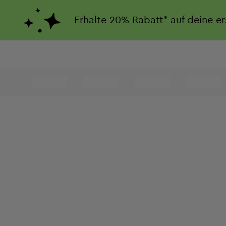
Erhalte
20%
Rabatt*
auf deine e