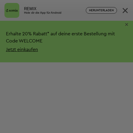
×
REMIX
HERUNTERLADEN
Hole dir die App für Android
×
Erhalte
20%
Rabatt*
auf deine erste Bestellung mit
Code WELCOME
Jetzt einkaufen