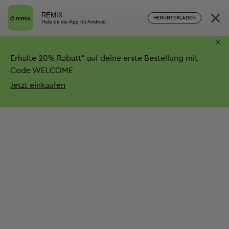
×
REMIX
HERUNTERLADEN
Hole dir die App für Android
×
Erhalte
20%
Rabatt*
auf deine erste Bestellung mit
Code WELCOME
Jetzt einkaufen