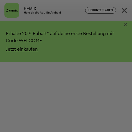
×
REMIX
HERUNTERLADEN
Hole dir die App für Android
×
Erhalte
20%
Rabatt*
auf deine erste Bestellung mit
Code WELCOME
Jetzt einkaufen