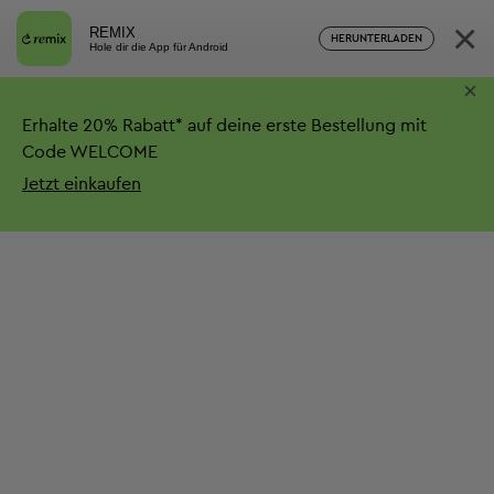
×
REMIX
HERUNTERLADEN
Hole dir die App für Android
×
Erhalte
20%
Rabatt*
auf deine erste Bestellung mit
Code WELCOME
Jetzt einkaufen