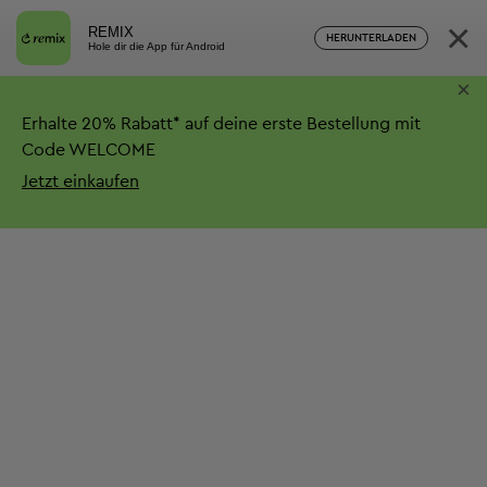
×
REMIX
HERUNTERLADEN
Hole dir die App für Android
×
Erhalte
20%
Rabatt*
auf deine erste Bestellung mit
Code WELCOME
Jetzt einkaufen