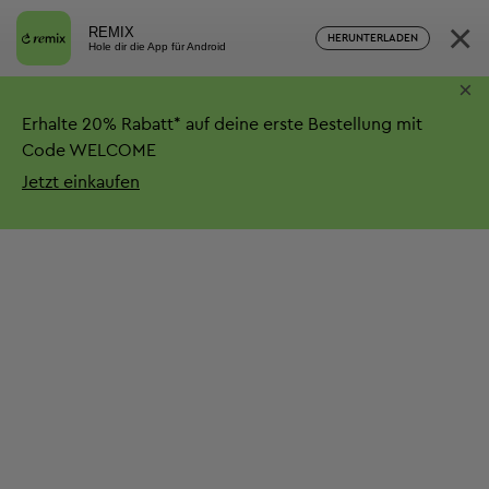
×
REMIX
HERUNTERLADEN
Hole dir die App für Android
×
Erhalte
20%
Rabatt*
auf deine erste Bestellung mit
Code WELCOME
Jetzt einkaufen