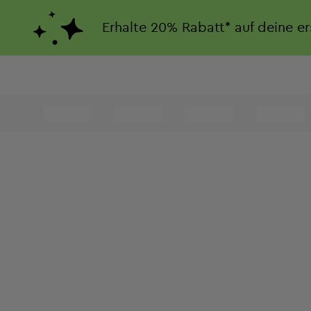
Erhalte
20%
Rabatt*
auf deine e