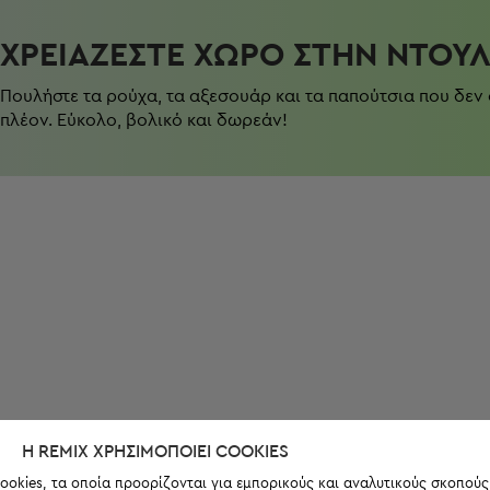
ΧΡΕΙΆΖΕΣΤΕ ΧΏΡΟ ΣΤΗΝ ΝΤΟΥ
Πουλήστε τα ρούχα, τα αξεσουάρ και τα παπούτσια που δεν
πλέον. Εύκολο, βολικό και δωρεάν!
Η REMIX ΧΡΗΣΙΜΟΠΟΙΕΊ COOKIES
ookies, τα οποία προορίζονται για εμπορικούς και αναλυτικούς σκοπούς