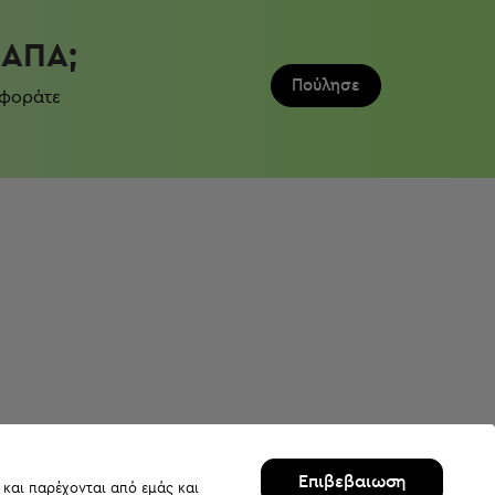
ΛΆΠΑ;
Πούλησε
 φοράτε
Επιβεβαιωση
 και παρέχονται από εμάς και