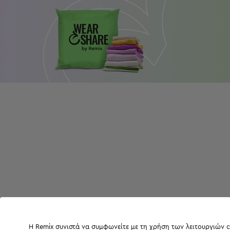
Η Remix συνιστά να συμφωνείτε με τη χρήση των λειτουργιών c