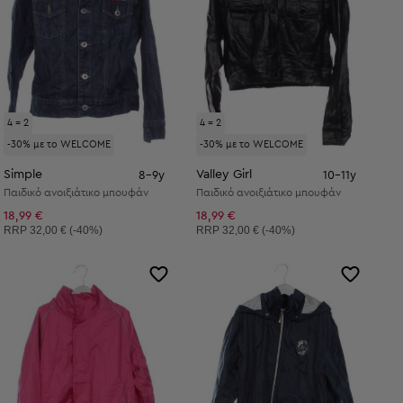
4 = 2
4 = 2
-30% με το WELCOME
-30% με το WELCOME
Simple
Valley Girl
8-9y
10-11y
Παιδικό ανοιξιάτικο μπουφάν
Παιδικό ανοιξιάτικο μπουφάν
18,99 €
18,99 €
Συνιστώμενη τιμή:
Συνιστώμενη τιμή:
RRP
32,00 € (-40%)
RRP
32,00 € (-40%)