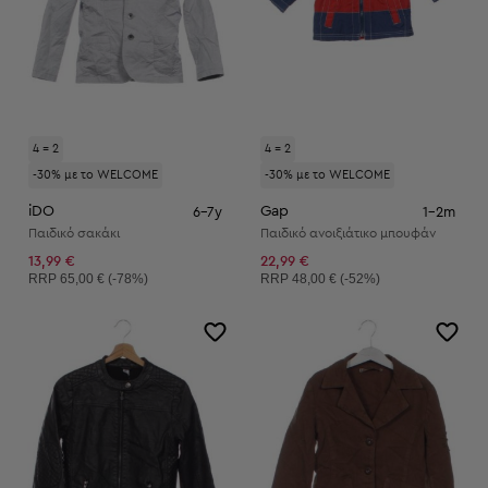
4 = 2
4 = 2
-30% με το WELCOME
-30% με το WELCOME
iDO
Gap
6-7y
1-2m
Παιδικό σακάκι
Παιδικό ανοιξιάτικο μπουφάν
13,99 €
22,99 €
Συνιστώμενη τιμή:
Συνιστώμενη τιμή:
RRP
65,00 € (-78%)
RRP
48,00 € (-52%)