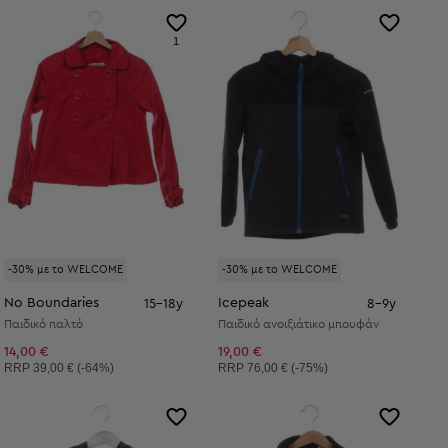
1
-30% με το WELCOME
-30% με το WELCOME
No Boundaries
Icepeak
15-18y
8-9y
Παιδικό παλτό
Παιδικό ανοιξιάτικο μπουφάν
14,00 €
19,00 €
Συνιστώμενη τιμή:
Συνιστώμενη τιμή:
RRP
39,00 € (-64%)
RRP
76,00 € (-75%)