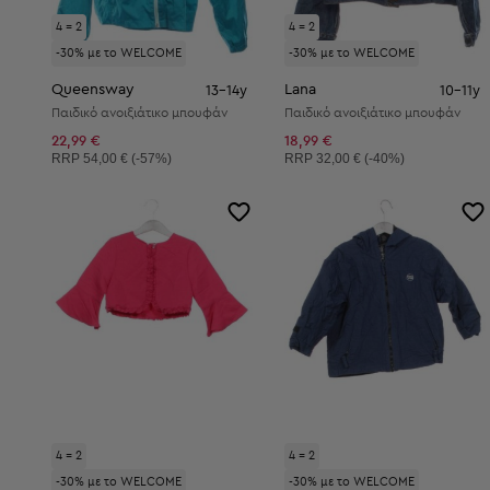
4 = 2
4 = 2
-30% με το WELCOME
-30% με το WELCOME
Queensway
Lana
13-14y
10-11y
Παιδικό ανοιξιάτικο μπουφάν
Παιδικό ανοιξιάτικο μπουφάν
22,99 €
18,99 €
Συνιστώμενη τιμή:
Συνιστώμενη τιμή:
RRP
54,00 € (-57%)
RRP
32,00 € (-40%)
4 = 2
4 = 2
-30% με το WELCOME
-30% με το WELCOME