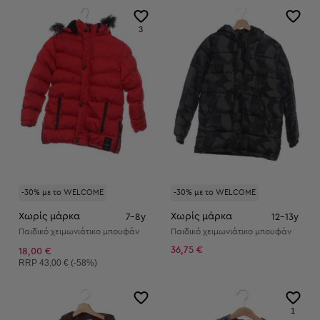
3
-30% με το WELCOME
-30% με το WELCOME
Χωρίς μάρκα
Χωρίς μάρκα
7-8y
12-13y
Παιδικό χειμωνιάτικο μπουφάν
Παιδικό χειμωνιάτικο μπουφάν
36,75 €
18,00 €
Συνιστώμενη τιμή:
RRP
43,00 € (-58%)
1