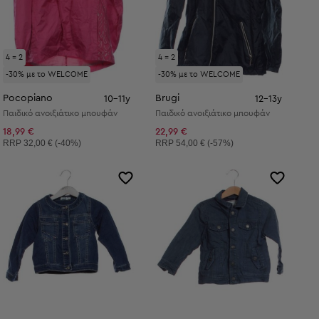
4 = 2
4 = 2
-30% με το WELCOME
-30% με το WELCOME
Pocopiano
Brugi
10-11y
12-13y
Παιδικό ανοιξιάτικο μπουφάν
Παιδικό ανοιξιάτικο μπουφάν
18,99 €
22,99 €
Συνιστώμενη τιμή:
Συνιστώμενη τιμή:
RRP
32,00 € (-40%)
RRP
54,00 € (-57%)