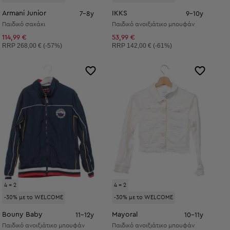
Armani Junior
IKKS
7-8y
9-10y
Παιδικό σακάκι
Παιδικό ανοιξιάτικο μπουφάν
114,99 €
53,99 €
Συνιστώμενη τιμή:
Συνιστώμενη τιμή:
RRP
268,00 € (-57%)
RRP
142,00 € (-61%)
4 = 2
4 = 2
-30% με το WELCOME
-30% με το WELCOME
Bouny Baby
Mayoral
11-12y
10-11y
Παιδικό ανοιξιάτικο μπουφάν
Παιδικό ανοιξιάτικο μπουφάν