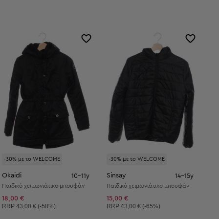
-30% με το WELCOME
-30% με το WELCOME
Okaidi
Sinsay
10-11y
14-15y
Παιδικό χειμωνιάτικο μπουφάν
Παιδικό χειμωνιάτικο μπουφάν
18,00 €
15,00 €
Συνιστώμενη τιμή:
Συνιστώμενη τιμή:
RRP
43,00 € (-58%)
RRP
43,00 € (-65%)