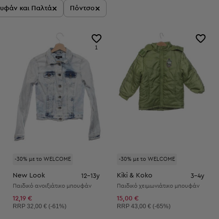
×
×
υφάν και Παλτά
Πόντσο
1
-30% με το WELCOME
-30% με το WELCOME
New Look
Kiki & Koko
12-13y
3-4y
Παιδικό ανοιξιάτικο μπουφάν
Παιδικό χειμωνιάτικο μπουφάν
12,19 €
15,00 €
Συνιστώμενη τιμή:
Συνιστώμενη τιμή:
RRP
32,00 € (-61%)
RRP
43,00 € (-65%)