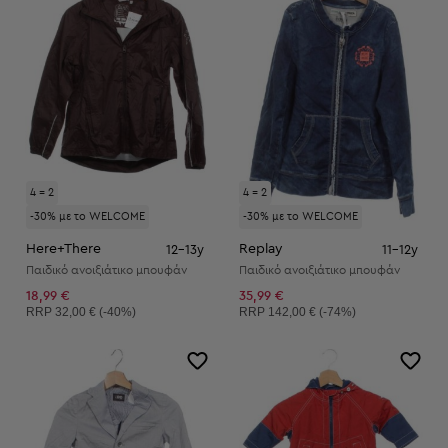
4 = 2
4 = 2
-30% με το WELCOME
-30% με το WELCOME
Here+There
Replay
12-13y
11-12y
Παιδικό ανοιξιάτικο μπουφάν
Παιδικό ανοιξιάτικο μπουφάν
18,99 €
35,99 €
Συνιστώμενη τιμή:
Συνιστώμενη τιμή:
RRP
32,00 € (-40%)
RRP
142,00 € (-74%)