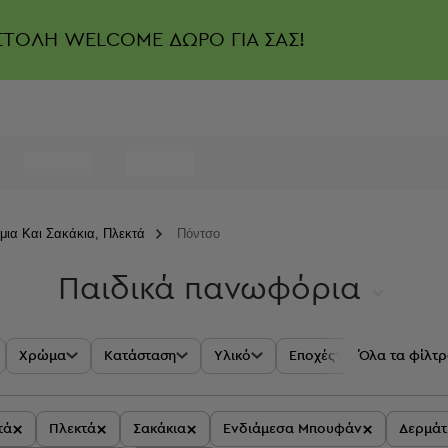
ΣΤΟΛΗ
WELCOME ΔΩΡΟ ΓΙΑ ΣΑΣ!
ια Και Σακάκια, Πλεκτά
Πόντσο
Παιδικά πανωφόρια
Χρώμα
Κατάσταση
Υλικό
Εποχές
Όλα τα φίλτ
Προστέθηκ
×
×
×
×
τά
Πλεκτά
Σακάκια
Ενδιάμεσα Μπουφάν
Δερμάτ