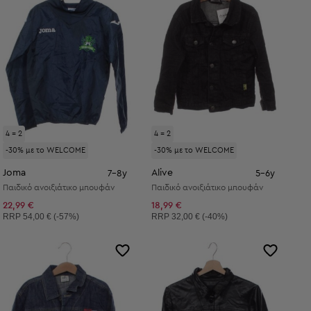
4 = 2
4 = 2
-30% με το WELCOME
-30% με το WELCOME
Joma
Alive
7-8y
5-6y
Παιδικό ανοιξιάτικο μπουφάν
Παιδικό ανοιξιάτικο μπουφάν
22,99 €
18,99 €
Συνιστώμενη τιμή:
Συνιστώμενη τιμή:
RRP
54,00 € (-57%)
RRP
32,00 € (-40%)