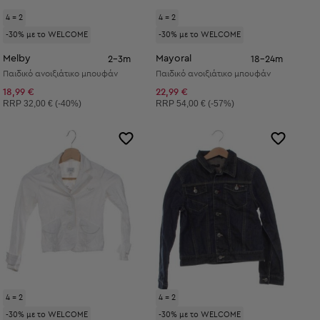
4 = 2
4 = 2
-30% με το WELCOME
-30% με το WELCOME
Melby
Mayoral
2-3m
18-24m
Παιδικό ανοιξιάτικο μπουφάν
Παιδικό ανοιξιάτικο μπουφάν
18,99 €
22,99 €
Συνιστώμενη τιμή:
Συνιστώμενη τιμή:
RRP
32,00 € (-40%)
RRP
54,00 € (-57%)
4 = 2
4 = 2
-30% με το WELCOME
-30% με το WELCOME