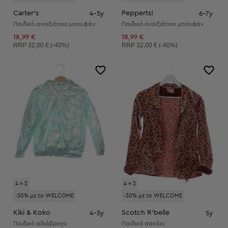
Carter's
Pepperts!
4-5y
6-7y
Παιδικό ανοιξιάτικο μπουφάν
Παιδικό ανοιξιάτικο μπουφάν
18,99 €
18,99 €
Συνιστώμενη τιμή:
Συνιστώμενη τιμή:
RRP
32,00 € (-40%)
RRP
32,00 € (-40%)
4 = 2
4 = 2
-30% με το WELCOME
-30% με το WELCOME
Kiki & Koko
Scotch R'belle
4-5y
Sy
Παιδικό αδιάβροχο
Παιδικό σακάκι