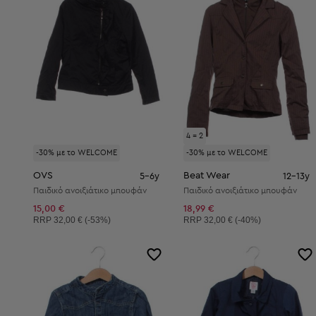
4 = 2
-30% με το WELCOME
-30% με το WELCOME
OVS
Beat Wear
5-6y
12-13y
Παιδικό ανοιξιάτικο μπουφάν
Παιδικό ανοιξιάτικο μπουφάν
15,00 €
18,99 €
Συνιστώμενη τιμή:
Συνιστώμενη τιμή:
RRP
32,00 € (-53%)
RRP
32,00 € (-40%)