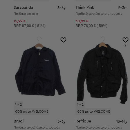
Sarabanda
Think Pink
5-6y
2-3m
Παιδικό σακάκι
Παιδικό ανοιξιάτικο μπουφάν
15,99 €
30,99 €
Συνιστώμενη τιμή:
Συνιστώμενη τιμή:
RRP
87,00 € (-81%)
RRP
76,00 € (-59%)
2
4 = 2
4 = 2
-30% με το WELCOME
-30% με το WELCOME
Brugi
Refrigue
5-6y
13-14y
Παιδικό ανοιξιάτικο μπουφάν
Παιδικό ανοιξιάτικο μπουφάν