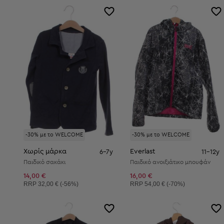
-30% με το WELCOME
-30% με το WELCOME
Χωρίς μάρκα
Everlast
6-7y
11-12y
Παιδικό σακάκι
Παιδικό ανοιξιάτικο μπουφάν
14,00 €
16,00 €
Συνιστώμενη τιμή:
Συνιστώμενη τιμή:
RRP
32,00 € (-56%)
RRP
54,00 € (-70%)