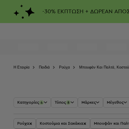
-
30%
ΕΚΠΤΩΣΗ + ΔΩΡΕΑΝ ΑΠΟ
Η Eταιρία
Παιδιά
Ρούχα
Μπουφάν Και Παλτά, Κοστούμ
Κατηγορίες
Τύπος
Μάρκες
Μέγεθος
4
8
×
×
Ρούχα
Κοστούμια και Σακάκια
Μπουφάν και Παλ