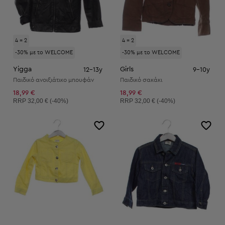
4 = 2
4 = 2
-30% με το WELCOME
-30% με το WELCOME
Yigga
Girls
12-13y
9-10y
Παιδικό ανοιξιάτικο μπουφάν
Παιδικό σακάκι
18,99 €
18,99 €
Συνιστώμενη τιμή:
Συνιστώμενη τιμή:
RRP
32,00 € (-40%)
RRP
32,00 € (-40%)