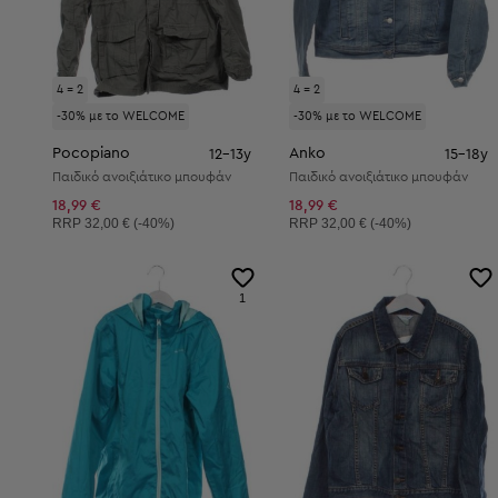
4 = 2
4 = 2
-30% με το WELCOME
-30% με το WELCOME
Pocopiano
Anko
12-13y
15-18y
Παιδικό ανοιξιάτικο μπουφάν
Παιδικό ανοιξιάτικο μπουφάν
18,99 €
18,99 €
Συνιστώμενη τιμή:
Συνιστώμενη τιμή:
RRP
32,00 € (-40%)
RRP
32,00 € (-40%)
1