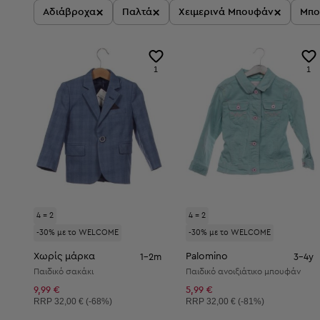
×
×
×
Αδιάβροχα
Παλτά
Χειμερινά Μπουφάν
Μπο
1
1
4 = 2
4 = 2
-30% με το WELCOME
-30% με το WELCOME
Χωρίς μάρκα
Palomino
1-2m
3-4y
Παιδικό σακάκι
Παιδικό ανοιξιάτικο μπουφάν
9,99 €
5,99 €
Συνιστώμενη τιμή:
Συνιστώμενη τιμή:
RRP
32,00 € (-68%)
RRP
32,00 € (-81%)