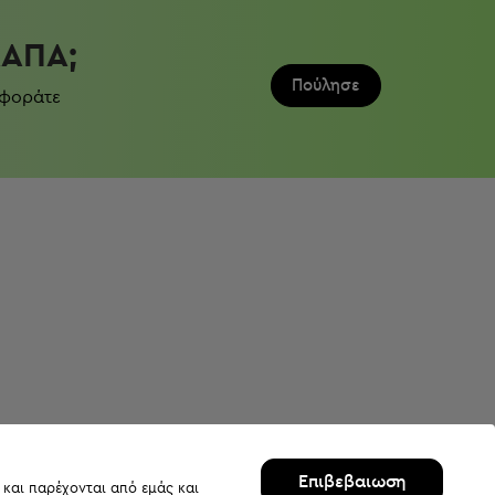
ΛΆΠΑ;
Πούλησε
 φοράτε
Επιβεβαιωση
 και παρέχονται από εμάς και