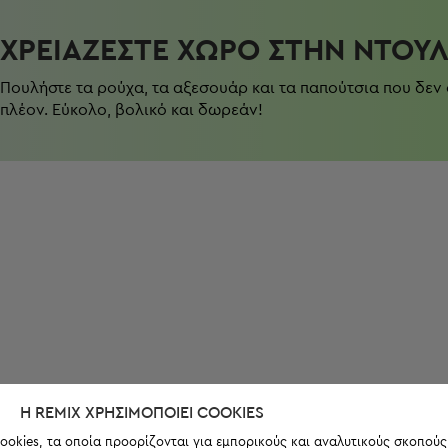
ΧΡΕΙΆΖΕΣΤΕ ΧΏΡΟ ΣΤΗΝ ΝΤΟΥ
Πουλήστε τα ρούχα, τα αξεσουάρ και τα παπούτσια που δεν
πλέον. Εύκολο, βολικό και δωρεάν!
Η REMIX ΧΡΗΣΙΜΟΠΟΙΕΊ COOKIES
ookies, τα οποία προορίζονται για εμπορικούς και αναλυτικούς σκοπούς