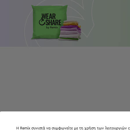
Η Remix συνιστά να συμφωνείτε με τη χρήση των λειτουργιών c