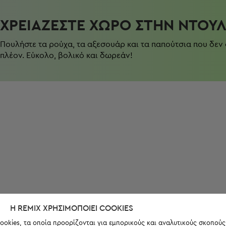
ΧΡΕΙΆΖΕΣΤΕ ΧΏΡΟ ΣΤΗΝ ΝΤΟΥ
Πουλήστε τα ρούχα, τα αξεσουάρ και τα παπούτσια που δεν
πλέον. Εύκολο, βολικό και δωρεάν!
Η REMIX ΧΡΗΣΙΜΟΠΟΙΕΊ COOKIES
ookies, τα οποία προορίζονται για εμπορικούς και αναλυτικούς σκοπούς