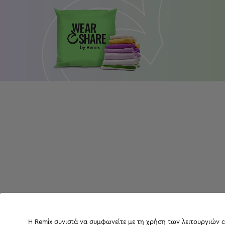
Η Remix συνιστά να συμφωνείτε με τη χρήση των λειτουργιών c