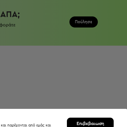
ΛΆΠΑ;
Πούλησε
 φοράτε
Επιβεβαιωση
 και παρέχονται από εμάς και