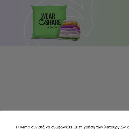
Η Remix συνιστά να συμφωνείτε με τη χρήση των λειτουργιών c