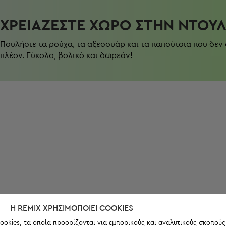
ΧΡΕΙΆΖΕΣΤΕ ΧΏΡΟ ΣΤΗΝ ΝΤΟΥ
Πουλήστε τα ρούχα, τα αξεσουάρ και τα παπούτσια που δεν
πλέον. Εύκολο, βολικό και δωρεάν!
Η REMIX ΧΡΗΣΙΜΟΠΟΙΕΊ COOKIES
ookies, τα οποία προορίζονται για εμπορικούς και αναλυτικούς σκοπούς