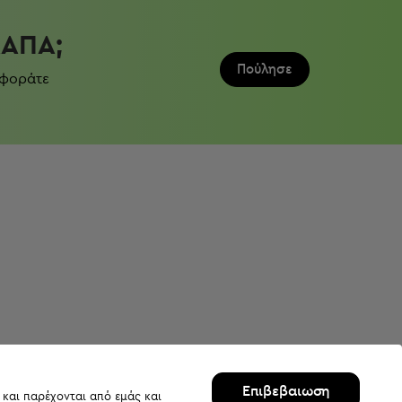
ΛΆΠΑ;
Πούλησε
 φοράτε
Επιβεβαιωση
 και παρέχονται από εμάς και