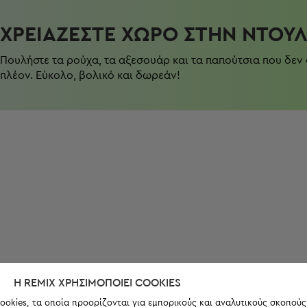
ΧΡΕΙΆΖΕΣΤΕ ΧΏΡΟ ΣΤΗΝ ΝΤΟΥ
Πουλήστε τα ρούχα, τα αξεσουάρ και τα παπούτσια που δεν
πλέον. Εύκολο, βολικό και δωρεάν!
Η REMIX ΧΡΗΣΙΜΟΠΟΙΕΊ COOKIES
ookies, τα οποία προορίζονται για εμπορικούς και αναλυτικούς σκοπούς