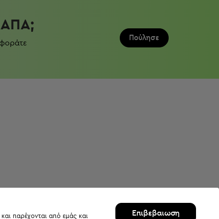
ΛΆΠΑ;
Πούλησε
 φοράτε
Επιβεβαιωση
 και παρέχονται από εμάς και