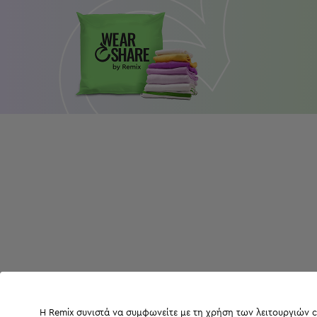
Η Remix συνιστά να συμφωνείτε με τη χρήση των λειτουργιών c