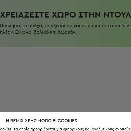
ΧΡΕΙΆΖΕΣΤΕ ΧΏΡΟ ΣΤΗΝ ΝΤΟΥ
Πουλήστε τα ρούχα, τα αξεσουάρ και τα παπούτσια που δεν
πλέον. Εύκολο, βολικό και δωρεάν!
Η REMIX ΧΡΗΣΙΜΟΠΟΙΕΊ COOKIES
ookies, τα οποία προορίζονται για εμπορικούς και αναλυτικούς σκοπούς