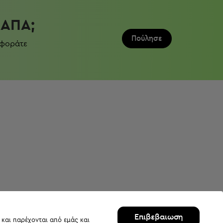
ΛΆΠΑ;
Πούλησε
 φοράτε
Επιβεβαιωση
 και παρέχονται από εμάς και