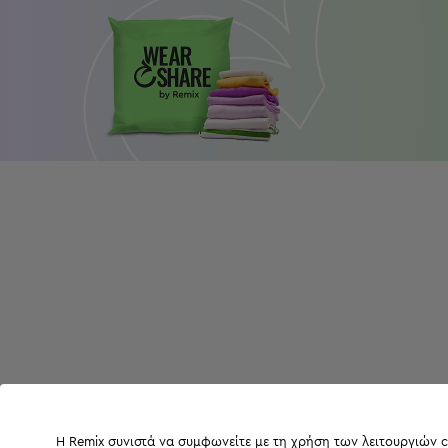
Η Remix συνιστά να συμφωνείτε με τη χρήση των λειτουργιών c