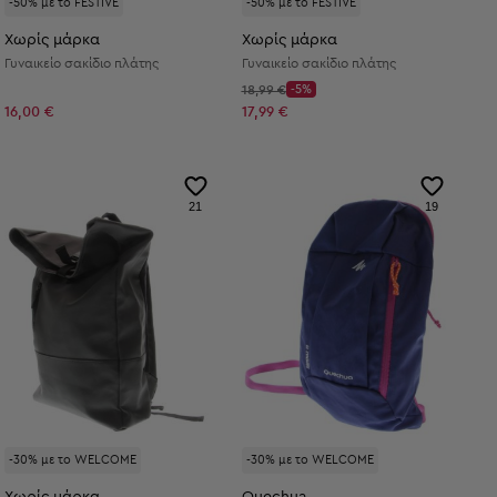
-50% με το FESTIVE
-50% με το FESTIVE
Χωρίς μάρκα
Χωρίς μάρκα
Γυναικείο σακίδιο πλάτης
Γυναικείο σακίδιο πλάτης
Αρχική τιμή:
18,99 €
-5%
Discount Price:
Μειωμένη τιμή:
16,00 €
17,99 €
21
19
-30% με το WELCOME
-30% με το WELCOME
Χωρίς μάρκα
Quechua