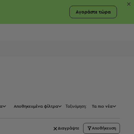
×
Αγοράστε τώρα
Ταξινόμηση:
ρα
Προσφορές
Aποθηκευμένα φίλτρα
Τιμή
Τα πιο νέα
Διαγράψτε
Αποθήκευση