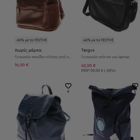
-60% με το FESTIVE
-40% με το FESTIVE
Χωρίς μάρκα
Targus
Γυναικείο σακίδιο πλάτης από οικολογικό δέρμα
Γυναικεία τσάντα για laptop
16,00 €
42,00 €
Συνιστώμενη τιμή:
RRP
59,00 € (-28%)
9
5