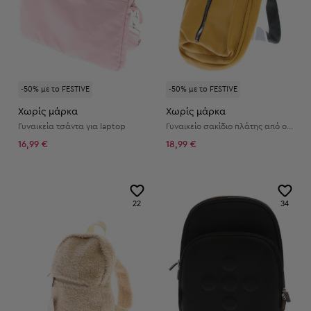
-50% με το FESTIVE
-50% με το FESTIVE
Χωρίς μάρκα
Χωρίς μάρκα
Γυναικεία τσάντα για laptop
Γυναικείο σακίδιο πλάτης από οικολογικό δέρμα
16,99 €
18,99 €
22
34