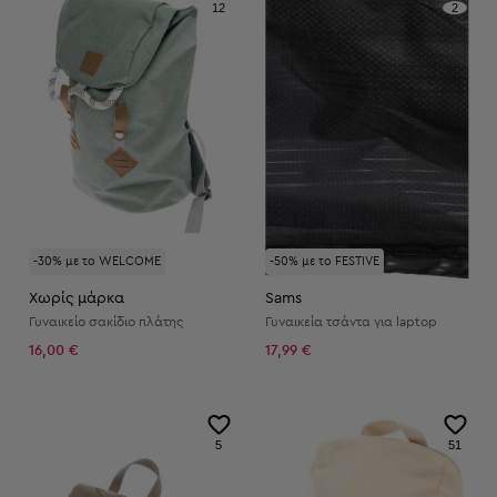
12
2
-30% με το WELCOME
-50% με το FESTIVE
Χωρίς μάρκα
Sams
Γυναικείο σακίδιο πλάτης
Γυναικεία τσάντα για laptop
16,00 €
17,99 €
5
51