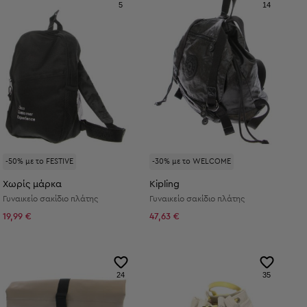
5
14
-50% με το FESTIVE
-30% με το WELCOME
Χωρίς μάρκα
Kipling
Γυναικείο σακίδιο πλάτης
Γυναικείο σακίδιο πλάτης
19,99 €
47,63 €
24
35