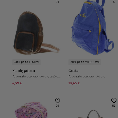
24
5
-50% με το FESTIVE
-30% με το WELCOME
Χωρίς μάρκα
Costa
Γυναικείο σακίδιο πλάτης από οικολογικό δέρμα
Γυναικείο σακίδιο πλάτης
4,99 €
18,46 €
29
57