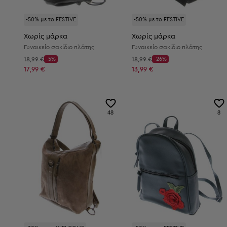
-50% με το FESTIVE
-50% με το FESTIVE
Χωρίς μάρκα
Χωρίς μάρκα
Γυναικείο σακίδιο πλάτης
Γυναικείο σακίδιο πλάτης
Αρχική τιμή:
Αρχική τιμή:
18,99 €
-5%
18,99 €
-26%
Discount Price:
Discount Price:
Μειωμένη τιμή:
Μειωμένη τιμή:
17,99 €
13,99 €
48
8