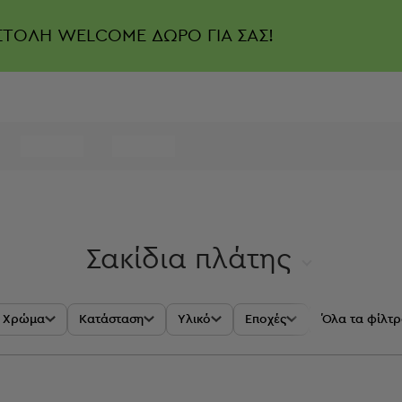
ΣΤΟΛΗ
WELCOME ΔΩΡΟ ΓΙΑ ΣΑΣ!
Σακίδια πλάτης
Χρώμα
Κατάσταση
Υλικό
Εποχές
Προστέθηκε
Όλα τα φίλτ