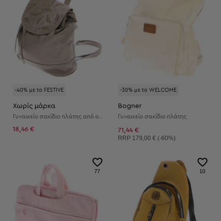
-40% με το FESTIVE
-30% με το WELCOME
Χωρίς μάρκα
Bogner
Γυναικείο σακίδιο πλάτης από οικολογικό δέρμα
Γυναικείο σακίδιο πλάτης
18,46 €
71,44 €
Συνιστώμενη τιμή:
RRP
179,00 € (-60%)
77
10