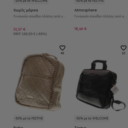
-30% με το WELCOME
-50% με το FESTIVE
Χωρίς μάρκα
Atmosphere
Γυναικείο σακίδιο πλάτης από γνήσιο δέρμα
Γυναικείο σακίδιο πλάτης από οικολογικό δέρμα
18,46 €
51,57 €
Συνιστώμενη τιμή:
RRP
168,00 € (-69%)
49
10
-50% με το FESTIVE
-30% με το WELCOME
Bebe
Targus