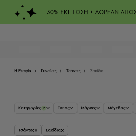
-
30%
ΕΚΠΤΩΣΗ + ΔΩΡΕΑΝ ΑΠΟ
Η Eταιρία
Γυναίκες
Τσάντες
Σακίδια
Κατηγορίες
Τύπος
Μάρκες
Μέγεθος
2
×
×
Τσάντες
Σακίδια