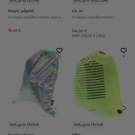
-50% με το FESTIVE
-30% με το WELCOME
Χωρίς μάρκα
Liu Jo
Γυναικείο σακίδιο πλάτης από οικολογικό δέρμα
Γυναικείο σακίδιο πλάτης
18,46 €
144,66 €
Συνιστώμενη τιμή:
RRP
159,00 € (-9%)
11
9
-50% με το FESTIVE
-50% με το FESTIVE
Χωρίς μάρκα
Nike