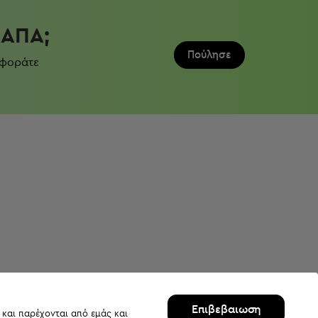
ΛΆΠΑ;
Πούλησε
 φοράτε
Επιβεβαιωση
 και παρέχονται από εμάς και