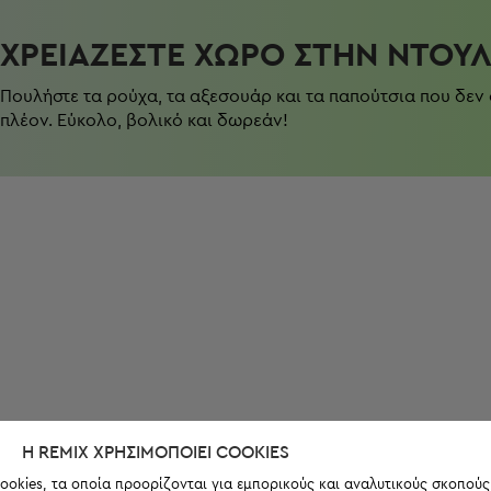
ΧΡΕΙΆΖΕΣΤΕ ΧΏΡΟ ΣΤΗΝ ΝΤΟΥ
Πουλήστε τα ρούχα, τα αξεσουάρ και τα παπούτσια που δεν
πλέον. Εύκολο, βολικό και δωρεάν!
Η REMIX ΧΡΗΣΙΜΟΠΟΙΕΊ COOKIES
ookies, τα οποία προορίζονται για εμπορικούς και αναλυτικούς σκοπούς