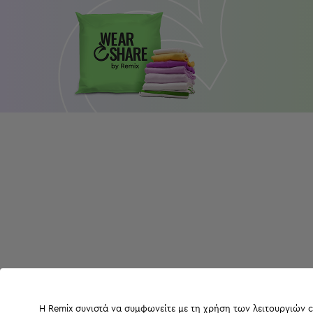
Η Remix συνιστά να συμφωνείτε με τη χρήση των λειτουργιών c