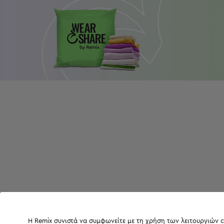
Η Remix συνιστά να συμφωνείτε με τη χρήση των λειτουργιών c