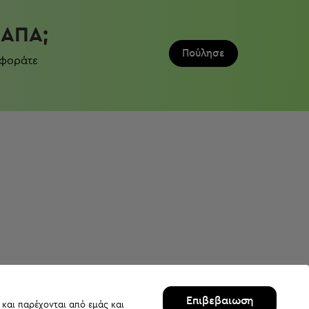
ΛΆΠΑ;
Πούλησε
 φοράτε
Επιβεβαιωση
 και παρέχονται από εμάς και