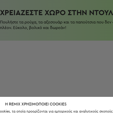
ΧΡΕΙΆΖΕΣΤΕ ΧΏΡΟ ΣΤΗΝ ΝΤΟΥ
Πουλήστε τα ρούχα, τα αξεσουάρ και τα παπούτσια που δεν
πλέον. Εύκολο, βολικό και δωρεάν!
Η REMIX ΧΡΗΣΙΜΟΠΟΙΕΊ COOKIES
ookies, τα οποία προορίζονται για εμπορικούς και αναλυτικούς σκοπούς