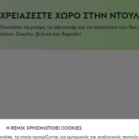
ΧΡΕΙΆΖΕΣΤΕ ΧΏΡΟ ΣΤΗΝ ΝΤΟΥ
Πουλήστε τα ρούχα, τα αξεσουάρ και τα παπούτσια που δεν
πλέον. Εύκολο, βολικό και δωρεάν!
Η REMIX ΧΡΗΣΙΜΟΠΟΙΕΊ COOKIES
ookies, τα οποία προορίζονται για εμπορικούς και αναλυτικούς σκοπούς