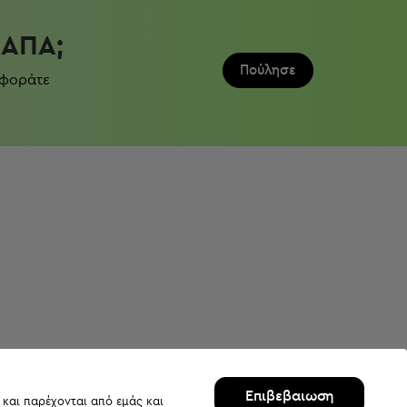
ΛΆΠΑ;
Πούλησε
 φοράτε
Επιβεβαιωση
 και παρέχονται από εμάς και