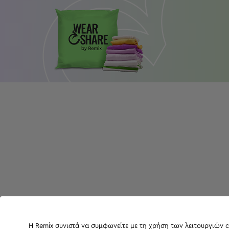
Η Remix συνιστά να συμφωνείτε με τη χρήση των λειτουργιών c