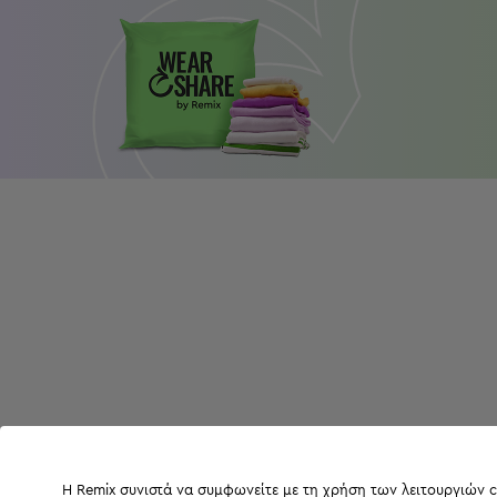
Η Remix συνιστά να συμφωνείτε με τη χρήση των λειτουργιών c