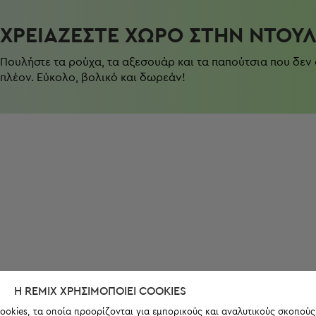
ΧΡΕΙΆΖΕΣΤΕ ΧΏΡΟ ΣΤΗΝ ΝΤΟΥ
Πουλήστε τα ρούχα, τα αξεσουάρ και τα παπούτσια που δεν
πλέον. Εύκολο, βολικό και δωρεάν!
Η REMIX ΧΡΗΣΙΜΟΠΟΙΕΊ COOKIES
ookies, τα οποία προορίζονται για εμπορικούς και αναλυτικούς σκοπούς