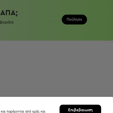
ΛΆΠΑ;
Πούλησε
 φοράτε
Επιβεβαιωση
 και παρέχονται από εμάς και