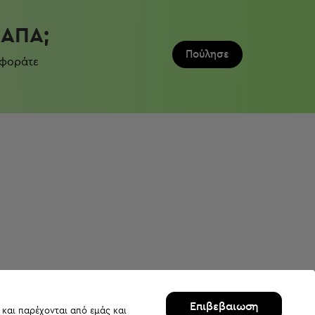
ΛΆΠΑ;
Πούλησε
 φοράτε
Επιβεβαιωση
 και παρέχονται από εμάς και