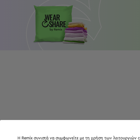
Η Remix συνιστά να συμφωνείτε με τη χρήση των λειτουργιών c