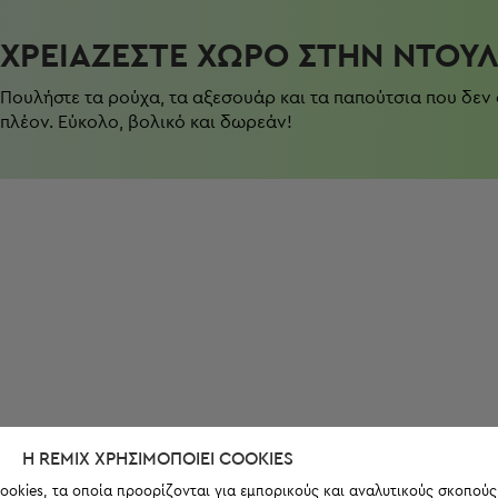
ΧΡΕΙΆΖΕΣΤΕ ΧΏΡΟ ΣΤΗΝ ΝΤΟΥ
Πουλήστε τα ρούχα, τα αξεσουάρ και τα παπούτσια που δεν
πλέον. Εύκολο, βολικό και δωρεάν!
Η REMIX ΧΡΗΣΙΜΟΠΟΙΕΊ COOKIES
ookies, τα οποία προορίζονται για εμπορικούς και αναλυτικούς σκοπούς