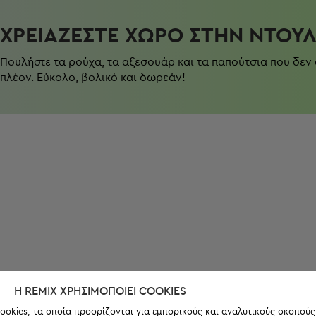
ΧΡΕΙΆΖΕΣΤΕ ΧΏΡΟ ΣΤΗΝ ΝΤΟΥ
Πουλήστε τα ρούχα, τα αξεσουάρ και τα παπούτσια που δεν
πλέον. Εύκολο, βολικό και δωρεάν!
Η REMIX ΧΡΗΣΙΜΟΠΟΙΕΊ COOKIES
ookies, τα οποία προορίζονται για εμπορικούς και αναλυτικούς σκοπούς