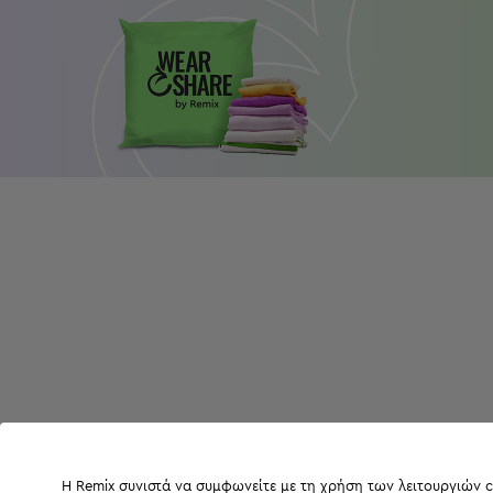
Η Remix συνιστά να συμφωνείτε με τη χρήση των λειτουργιών c