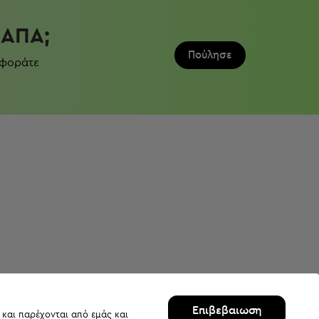
ΛΆΠΑ;
Πούλησε
 φοράτε
Επιβεβαιωση
 και παρέχονται από εμάς και